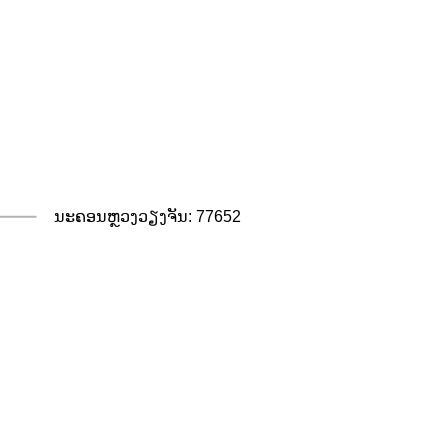
ນະຄອນຫຼວງວຽງຈັນ: 77652