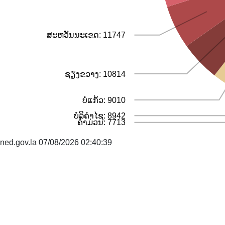
ສະຫວັນນະເຂດ: 11747
ຊຽງຂວາງ: 10814
ບໍ່ແກ້ວ: 9010
ບໍລິຄຳໄຊ: 8942
ຄຳມ່ວນ: 7713
ned.gov.la 07/08/2026 02:40:39