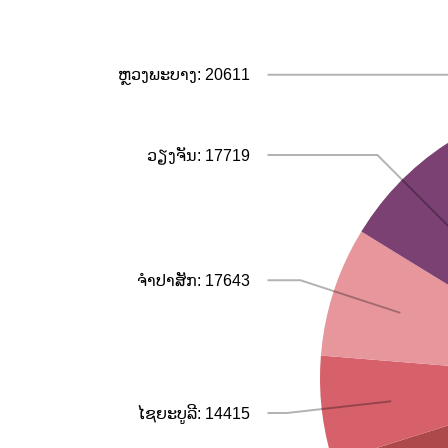
ຫຼວງພະບາງ: 20611
ວຽງຈັນ: 17719
ຈຳປາສັກ: 17643
ໄຊຍະບູລີ: 14415