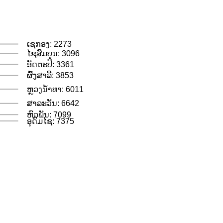
ເຊກອງ: 2273
ໄຊສົມບູນ: 3096
ອັດຕະປື: 3361
ຜົ້ງສາລີ: 3853
ຫຼວງນ້ຳທາ: 6011
ສາລະວັນ: 6642
ຫົວພັນ: 7099
ອຸດົມໄຊ: 7375