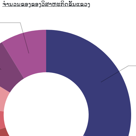
ຈຳນວນຂອງຂອງວິສາຫະກິດຂັ້ນແຂວງ