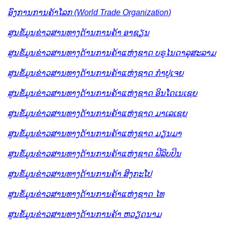
ອົງການການຄ້າໂລກ (World Trade Organization)
ສູນຂໍ້ມູນຂ່າວສານທາງດ້ານການຄ້າ ອາຊຽນ
ສູນຂໍ້ມູນຂ່າວສານທາງດ້ານການຄ້າແຫ່ງຊາດ ບຣູໄນດາລຸສະລາມ
ສູນຂໍ້ມູນຂ່າວສານທາງດ້ານການຄ້າແຫ່ງຊາດ ກຳປູເຈຍ
ສູນຂໍ້ມູນຂ່າວສານທາງດ້ານການຄ້າແຫ່ງຊາດ ອິນໂດເນເຊຍ
ສູນຂໍ້ມູນຂ່າວສານທາງດ້ານການຄ້າແຫ່ງຊາດ ມາເລເຊຍ
ສູນຂໍ້ມູນຂ່າວສານທາງດ້ານການຄ້າແຫ່ງຊາດ ມຽນມາ
ສູນຂໍ້ມູນຂ່າວສານທາງດ້ານການຄ້າແຫ່ງຊາດ ຟີລິບປິນ
ສູນຂໍ້ມູນຂ່າວສານທາງດ້ານການຄ້າ ສິງກະໂປ
ສູນຂໍ້ມູນຂ່າວສານທາງດ້ານການຄ້າແຫ່ງຊາດ ໄທ
ສູນຂໍ້ມູນຂ່າວສານທາງດ້ານການຄ້າ ຫວຽດນາມ