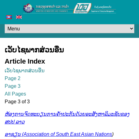
ເວັບໄຊພາກສ່ວນອື່ນ
Article Index
ເວັບໄຊພາກສ່ວນອື່ນ
Page 2
Page 3
All Pages
Page 3 of 3
ຫ້ອງການຈົດທະບຽນການຄໍ້າປະກັນດ້ວຍອະສັງຫາລິມະຊັບຂອງ
ສປປ ລາວ
ອາຊຽນ (Association of South East Asian Nations
)