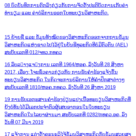
08 ບົດບັນທຶກການຕົກລົງກ່ຽວກັບການຈັດຕັ້ງປະຕິບັດການເກັບຄ່າ
ທຳນຽມ ແລະ ຄ່າບໍລິການອອກໃບທະບຽນວິສາຫະກິດ.
15 ຍ້າຍຊື່ ແລະ ຂໍ້ມູນທັງໝົດຂອງວິສາຫະກິດອອກຈາກຖານຂໍ້ມູນ
ວິສາຫະກິດແຫ່ງຊາດໄປໄວ້ຢູ່ໃນບັນຊີທຸລະກິດທີບໍ່ມີຕົວຕົນ (AEL)
ສະບັບເລກທີ 012/ຈທວ.ກທຄວ
16 ລົບ​ລາງ​ແຈງ​ການ ​ເລກທີ 1964/ຫອຄ, ລົງ​ວັນ​ທີ 28 ສິງຫາ
2017, ເລື່ອງ: ໂຈະຊົ່ວຄາວກ່ຽວກັບ ການຮັບຄຳຮ້ອງແຈ້ງຂຶ້ນ
ທະບຽນວິສາຫະກິດ ໃນກິດຈະການບໍລິການໃຫ້ຄຳປຶກສາຕ່າງໆ
ສະບັບເລກທີ 1810/ຫອຄ.ກທຄວ, ລົງວັນທີ 26 ສິງຫາ 2019
19 ການຮັບເອກະສານຄຳຮ້ອງປ່ຽນແປງເນື້ອທະບຽນວິສາຫະກິດທີ່
ຍັງບໍ່ທັນໄດ້ມີເລກປະຈຳຕົວຜູ້ເສຍອາກອນໃນໃບທະບຽນ
ວິສາຫະກິດໃນໄລຍາຜ່ານມາ ສະບັບເລກທີ 0282/ກທຄວ.ອຄ, ລົງ
ວັນທີ 07 ມີນາ 2019
17 ແຈ້ງການ ແຕ່ງຕັ້ງຄະນະວິໄຈ້ຂໍ້ມູນວິສາຫະກິດກັບຂໍ້ມູນສວຍສາ