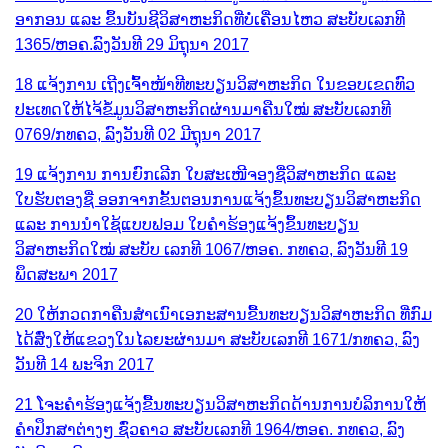
ອາກອນ ແລະ ຂຶ້ນບັນຊີວິສາຫະກິດທີ່ບໍ່ເຄື່ອນໄຫວ ສະບັບເລກທີ
1365/ຫອຄ.​ລົງວັນທີ 29 ມິຖຸນາ 2017
18 ແຈ້ງການ ເຖີງເຈົ້າໜ້າທີທະບຽນວິສາຫະກິດ ໃນຂອບເຂດທົວ
ປະເທດໃຫ້ໄຈ້ຂໍ້ມູນວິສາຫະກິດຜ່ານມາຄືນໃໝ່ ສະບັບເລກທີ
0769/ກທຄວ, ລົງວັນທີ 02 ມີຖຸນາ 2017
19 ແຈ້ງການ ການຍົກເລີກ ໃບສະເໜີຈອງຊື່ວິສາຫະກິດ ແລະ
ໃບຮັບຕອງຊື່ ອອກຈາກຂັ້ນຕອນການແຈ້ງຂຶ້ນທະບຽນວິສາຫະກິດ
ແລະ ການນຳໃຊ້ແບບຟອມ ໃບຄຳຮ້ອງແຈ້ງຂຶ້ນທະບຽນ
ວິສາຫະກິດໃໝ່ ສະບັບ ເລກທີ 1067/ຫອຄ. ກທຄວ, ລົງວັນທີ 19
ພຶດສະພາ 2017
20 ໃຫ້ກວດກາຄືນສຳເນົາເອກະສານຂື້ນທະບຽນວິສາຫະກິດ ທີ່ກົມ
ໄດ້ສົ່ງໃຫ້ແຂວງໃນໄລຍະຜ່ານມາ ສະບັບເລກທີ 1671/ກທຄວ, ລົງ
ວັນທີ 14 ພະຈິກ 2017
21 ໂຈະຄຳຮ້ອງແຈ້ງຂື້ນທະບຽນວິສາຫະກິດດ້ານການບໍລິການໃຫ້
ຄຳປຶກສາຕ່າງໆ ຊົ່ວຄາວ ສະບັບເລກທີ 1964/ຫອຄ. ກທຄວ, ລົງ