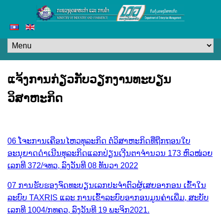
​ແຈ້ງ​ການ​ກ່ຽວກັບວຽກງານທະບຽນ
ວິສາຫະກິດ
06 ໂຈະການເຄືອນໄຫວທຸລະກິດ ຕໍ່ວິສາຫະກິດທີ່ຖືກຖອນໃບ
ອະນຸຍາດດຳເນີນທຸລະກິດແລກປ່ຽນເງີນຕາຈຳນວນ 173 ຫົວໜ່ວຍ
ເລກທີ 372/ຈທວ, ລົງວັນທີ 08 ທັນວາ 2022
07 ການຮັບຮອງຈົດທະບຽນເລກປະຈຳຕົວຜູ້ເສຍອາກອນ ເຂົ້າໃນ
ລະບົບ TAXRIS ແລະ ການເຂົ້າລະບົບອາກອນມູນຄ່າເພີ່ມ, ສະບັບ
ເລກທີ 1004/ກທຄວ, ລົງວັນທີ 19 ພະຈິກ2021.