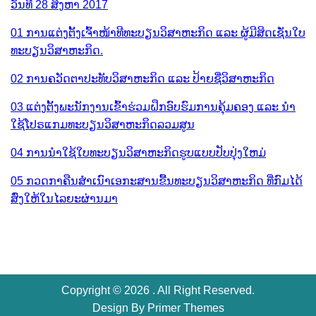
ວັນທີ 28 ສິງຫາ 2017
01 ການແຕ່ງຕັ້ງເຈົ້າໜ້າທີທະບຽນວິສາຫະກິດ ແລະ ຜູ້ມີສິດເຊັ່ນໃບ
ທະບຽນວິສາຫະກິດ.
02 ການຄວັດຕາປະທັບວິສາຫະກິດ ແລະ ປ້າຍຊື່ວິສາຫະກິດ
03 ແຕ່ງຕັ້ງພະນັກງານເຂົ້າຮ່ວມຝຶກອົບຮົມການຄຸ້ມຄອງ ແລະ ນຳ
ໃຊ້ໂປຣແກມທະບຽນວິສາຫະກິດລວມສູນ
04 ການນຳໃຊ້ໃບທະບຽນວິສາຫະກິດຮູບແບບປັບປຸ່ງໃຫມ່
05 ກວດກາຄືນສຳເນົາເອກະສານຂື້ນທະບຽນວິສາຫະກິດ ທີ່ກົມໄດ້
ສົ່ງໃຫ້ໃນໄລຍະຜ່ານມາ
Copyright © 2026 . All Right Reserved.
Design By
Primer Themes