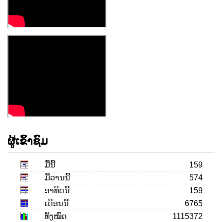
ຜູ້ເຂົ້າຊົມ
ມື້ນີ້
159
ມື້ວານນີ້
574
ອາທິດນີ້
159
ເດືອນ​ນີ້
6765
ທັງໝົດ
1115372