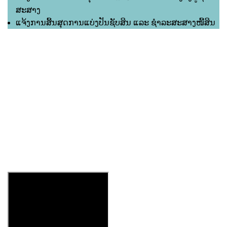
ສະສາງ
ແຈ້ງການສິ້ນສຸດການແບ່ງປັນຊັບສິນ ແລະ ຊຳລະສະສາງໜີ້ສິນ