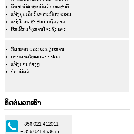
ຄົ້ນຫາວິສາຫະກິດດ້ວຍແຜນທີ່
ແຈ້ງຍຸບເລີກວິສາຫະກິດຖາວອນ
ແຈ້ງໂຈະວິສາຫະກິດຊົ່ວຄາວ
ຍົກເລີກແຈ້ງການໂຈະຊົ່ວຄາວ
ກົດໜາຍ ແລະ ລະບຽບການ
ການດາວໂຫລດແບບຟອມ
ແຈ້ງ​ການ​ຕ່າງໆ
ບ່ອນຕິດຕໍ່
ຕິດຕໍ່ພວກເຮົາ
+ 856 021 412011
+ 856 021 453865