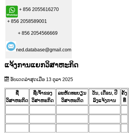
+ 856 2055616270
+ 856 2058589001
+ 856 2054566669
ned.database@gmail.com
ແຈ້ງການແຍກວິສາຫະກິດ
ອັບເດດລ່າສຸດເມື່ອ 13 ຕຸລາ 2025
ຊື່
ຊື່ເຈົ້າຂອງ
ລະຫັດທະບຽນ
ວັນ, ເດືອນ, ປີ
ຄັ້ງ
ວິສາຫະກິດ
ວິສາຫະກິດ
ວິສາຫະກິດ
ລົງແຈ້ງການ
ທີ່