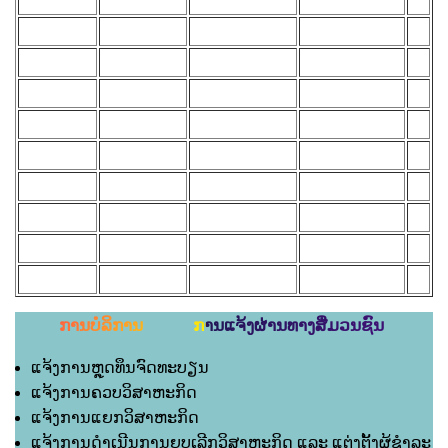
ການບໍລິການ ການແຈ້ງຜ່ານທາງສື່ມວນຊົນ
ແຈ້ງການຫຼຸດທຶນຈົດທະບຽນ
ແຈ້ງການຄວບວິສາຫະກິດ
ແຈ້ງການແຍກວິສາຫະກິດ
ແຈ້ງການດຳເນີນການຍຸບເລີກວິສາຫະກິດ ແລະ ແຕ່ງຕັ້ງຜູ້ຊຳລະ