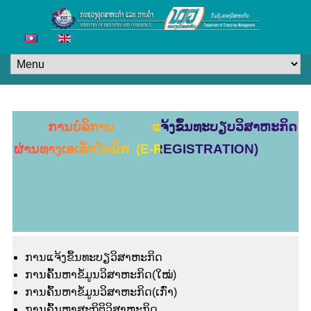
ການບໍລິການ ແຈ້ງຂຶ້ນທະບຽບວິສາຫະກິດ
ຜ່ານທາງເອເລັກໂຕນິກ (E-REGISTRATION)
ການແຈ້ງຂຶ້ນທະບຽວິສາຫະກິດ
ການຄົ້ນຫາຂໍ້ມູນວິສາຫະກິດ(ໃໝ່)
ການຄົ້ນຫາຂໍ້ມູນວິສາຫະກິດ(ເກົ່າ)
ການຄົ້ນຫາສະຖິຕິວິສາຫະກິດ