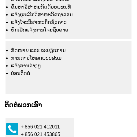
ຄົ້ນຫາວິສາຫະກິດດ້ວຍແຜນທີ່
ແຈ້ງຍຸບເລີກວິສາຫະກິດຖາວອນ
ແຈ້ງໂຈະວິສາຫະກິດຊົ່ວຄາວ
ຍົກເລີກແຈ້ງການໂຈະຊົ່ວຄາວ
ກົດໜາຍ ແລະ ລະບຽບການ
ການດາວໂຫລດແບບຟອມ
ແຈ້ງ​ການ​ຕ່າງໆ
ບ່ອນຕິດຕໍ່
ຕິດຕໍ່ພວກເຮົາ
+ 856 021 412011
+ 856 021 453865