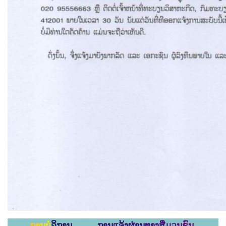
ການບໍລິການ ການແຈ້ງຜ່ານທາງສື່ມວນຊົນ