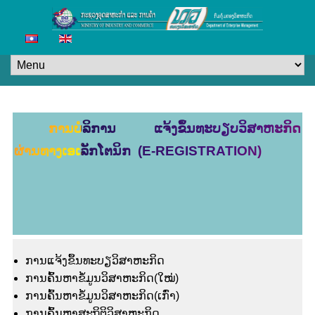
ການບໍລິການ ແຈ້ງຂຶ້ນທະບຽບວິສາຫະກິດ
ຜ່ານທາງເອເລັກໂຕນິກ (E-REGISTRATION)
ການແຈ້ງຂຶ້ນທະບຽວິສາຫະກິດ
ການຄົ້ນຫາຂໍ້ມູນວິສາຫະກິດ(ໃໝ່)
ການຄົ້ນຫາຂໍ້ມູນວິສາຫະກິດ(ເກົ່າ)
ການຄົ້ນຫາສະຖິຕິວິສາຫະກິດ