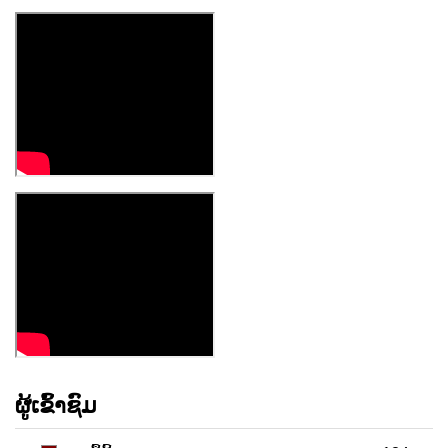
ຜູ້ເຂົ້າຊົມ