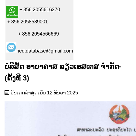
+ 856 2055616270
+ 856 2058589001
+ 856 2054566669
ned.database@gmail.com
ບໍລິສັດ ອາບາຄາສ ລຽວເອສເຕສ ຈຳກັດ-
(ຄັ້ງທີ 3)
ອັບເດດລ່າສຸດເມື່ອ 12 ທັນວາ 2025