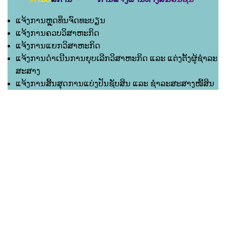
ແຈ້ງການຫຼຸດທຶນຈົດທະບຽນ
ແຈ້ງການຄວບວິສາຫະກິດ
ແຈ້ງການແຍກວິສາຫະກິດ
ແຈ້ງການດຳເນີນການຍຸບເລີກວິສາຫະກິດ ແລະ ແຕ່ງຕັ້ງຜູ້ຊຳລະ
ສະສາງ
ແຈ້ງການສິ້ນສຸດການແບ່ງປັນຊັບສິນ ແລະ ຊຳລະສະສາງໜີ້ສິນ