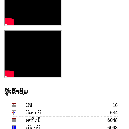
ຜູ້ເຂົ້າຊົມ
ມື້ນີ້
16
ມື້ວານນີ້
634
ອາທິດນີ້
6048
ເດືອນ​ນີ້
6048