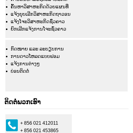
ຄົ້ນຫາວິສາຫະກິດດ້ວຍແຜນທີ່
ແຈ້ງຍຸບເລີກວິສາຫະກິດຖາວອນ
ແຈ້ງໂຈະວິສາຫະກິດຊົ່ວຄາວ
ຍົກເລີກແຈ້ງການໂຈະຊົ່ວຄາວ
ກົດໜາຍ ແລະ ລະບຽບການ
ການດາວໂຫລດແບບຟອມ
ແຈ້ງ​ການ​ຕ່າງໆ
ບ່ອນຕິດຕໍ່
ຕິດຕໍ່ພວກເຮົາ
+ 856 021 412011
+ 856 021 453865