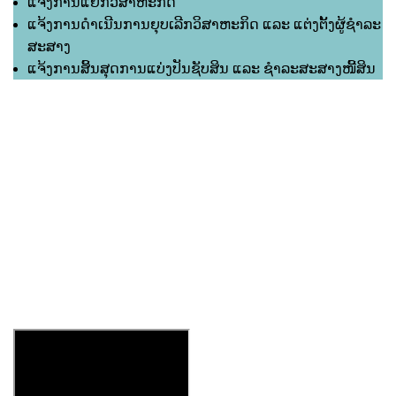
ແຈ້ງການແຍກວິສາຫະກິດ
ແຈ້ງການດຳເນີນການຍຸບເລີກວິສາຫະກິດ ແລະ ແຕ່ງຕັ້ງຜູ້ຊຳລະ
ສະສາງ
ແຈ້ງການສິ້ນສຸດການແບ່ງປັນຊັບສິນ ແລະ ຊຳລະສະສາງໜີ້ສິນ