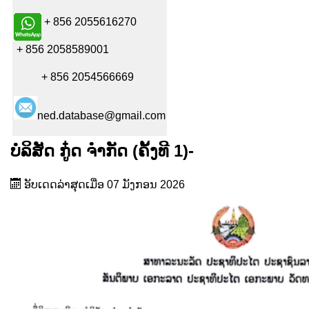
+ 856 2055616270
+ 856 2058589001
+ 856 2054566669
ned.database@gmail.com
ບໍລິສັດ ກູ໋ດ ຈຳກັດ (ຄັ້ງທີ 1)-
ອັບເດດລ່າສຸດເມື່ອ 07 ມັງກອນ 2026