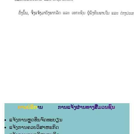
ການບໍລິການ ການແຈ້ງຜ່ານທາງສື່ມວນຊົນ
ແຈ້ງການຫຼຸດທຶນຈົດທະບຽນ
ແຈ້ງການຄວບວິສາຫະກິດ