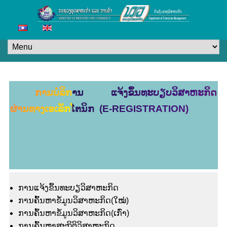
ການບໍລິການ ແຈ້ງຂຶ້ນທະບຽບວິສາຫະກິດ
ຜ່ານທາງເອເລັກໂຕນິກ (E-REGISTRATION)
ການແຈ້ງຂຶ້ນທະບຽວິສາຫະກິດ
ການຄົ້ນຫາຂໍ້ມູນວິສາຫະກິດ(ໃໝ່)
ການຄົ້ນຫາຂໍ້ມູນວິສາຫະກິດ(ເກົ່າ)
ການຄົ້ນຫາສະຖິຕິວິສາຫະກິດ