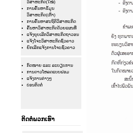
ວິສາຫະກິດ(ໃໝ່)
ການຄົ້ນຫາຂໍ້ມູນ
ວິສາຫະກິດ(ເກົ່າ)
ການຄົ້ນຫາສະຖິຕິວິສາຫະກິດ
ຄົ້ນຫາວິສາຫະກິດດ້ວຍແຜນທີ່
ແຈ້ງຍຸບເລີກວິສາຫະກິດຖາວອນ
ແຈ້ງໂຈະວິສາຫະກິດຊົ່ວຄາວ
ຍົກເລີກແຈ້ງການໂຈະຊົ່ວຄາວ
ກົດໜາຍ ແລະ ລະບຽບການ
ການດາວໂຫລດແບບຟອມ
ແຈ້ງ​ການ​ຕ່າງໆ
ບ່ອນຕິດຕໍ່
ຕິດຕໍ່ພວກເຮົາ