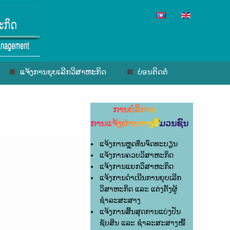
ແຈ້ງການຍຸບເລີກວິສາຫະກິດ
ບ່ອນຕິດຕໍ່
ການບໍລິການ
ການແຈ້ງຜ່ານທາງສື່ມວນຊົນ
ແຈ້ງການຫຼຸດທຶນຈົດທະບຽນ
ແຈ້ງການຄວບວິສາຫະກິດ
ແຈ້ງການແຍກວິສາຫະກິດ
ແຈ້ງການດຳເນີນການຍຸບເລີກ
ວິສາຫະກິດ ແລະ ແຕ່ງຕັ້ງຜູ້
ຊຳລະສະສາງ
ແຈ້ງການສິ້ນສຸດການແບ່ງປັນ
ຊັບສິນ ແລະ ຊຳລະສະສາງໜີ້