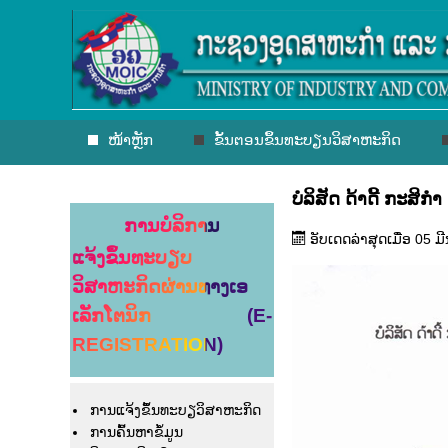
ໜ້າຫຼັກ
ຂັ້ນຕອນຂຶ້ນທະບຽນວິສາຫະກິດ
ບໍລິສັດ ດ້າດີ້ ກະສິກຳ 
ການບໍລິການ
ອັບເດດລ່າສຸດເມື່ອ 05 ມ
ແຈ້ງຂຶ້ນທະບຽບ
ວິສາຫະກິດຜ່ານທາງເອ
ເລັກໂຕນິກ (E-
REGISTRATION)
ການແຈ້ງຂຶ້ນທະບຽວິສາຫະກິດ
ການຄົ້ນຫາຂໍ້ມູນ