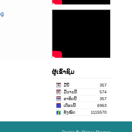
ຜູ້ເຂົ້າຊົມ
ມື້ນີ້
357
ມື້ວານນີ້
574
ອາທິດນີ້
357
ເດືອນ​ນີ້
6963
ທັງໝົດ
1115570