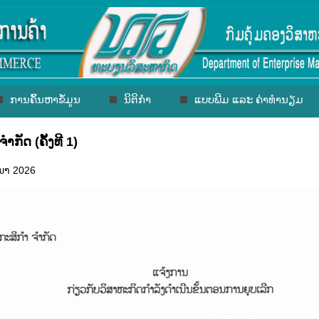
ການຄົ້ນຫາຂໍ້ມູນ
ນິຕິກຳ
ແບບພີມ ແລະ ຄ່າທຳນຽມ
ຈຳກັດ (ຄັ້ງທີ 1)
ີນາ 2026