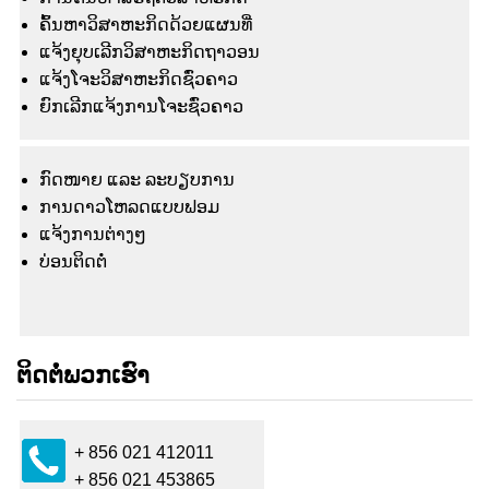
ຄົ້ນຫາວິສາຫະກິດດ້ວຍແຜນທີ່
ແຈ້ງຍຸບເລີກວິສາຫະກິດຖາວອນ
ແຈ້ງໂຈະວິສາຫະກິດຊົ່ວຄາວ
ຍົກເລີກແຈ້ງການໂຈະຊົ່ວຄາວ
ກົດໜາຍ ແລະ ລະບຽບການ
ການດາວໂຫລດແບບຟອມ
ແຈ້ງ​ການ​ຕ່າງໆ
ບ່ອນຕິດຕໍ່
ຕິດຕໍ່ພວກເຮົາ
+ 856 021 412011
+ 856 021 453865