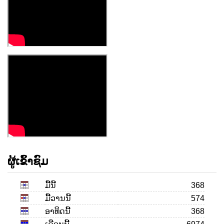
ຜູ້ເຂົ້າຊົມ
ມື້ນີ້
368
ມື້ວານນີ້
574
ອາທິດນີ້
368