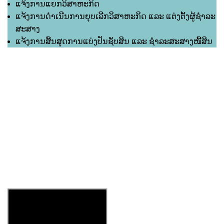
ແຈ້ງການແຍກວິສາຫະກິດ
ແຈ້ງການດຳເນີນການຍຸບເລີກວິສາຫະກິດ ແລະ ແຕ່ງຕັ້ງຜູ້ຊຳລະ
ສະສາງ
ແຈ້ງການສິ້ນສຸດການແບ່ງປັນຊັບສິນ ແລະ ຊຳລະສະສາງໜີ້ສິນ