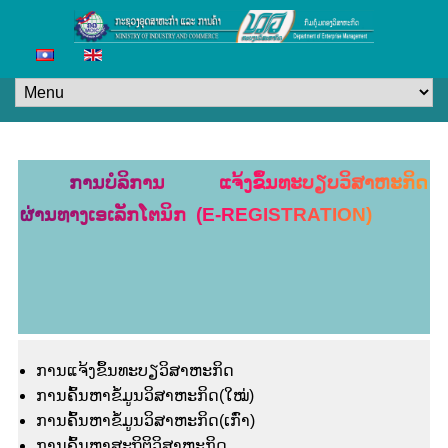
ການບໍລິການ ແຈ້ງຂຶ້ນທະບຽບວິສາຫະກິດ
ຜ່ານທາງເອເລັກໂຕນິກ (E-REGISTRATION)
ການແຈ້ງຂຶ້ນທະບຽວິສາຫະກິດ
ການຄົ້ນຫາຂໍ້ມູນວິສາຫະກິດ(ໃໝ່)
ການຄົ້ນຫາຂໍ້ມູນວິສາຫະກິດ(ເກົ່າ)
ການຄົ້ນຫາສະຖິຕິວິສາຫະກິດ