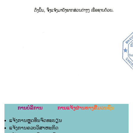
ການບໍລິການ ການແຈ້ງຜ່ານທາງສື່ມວນຊົນ
ແຈ້ງການຫຼຸດທຶນຈົດທະບຽນ
ແຈ້ງການຄວບວິສາຫະກິດ