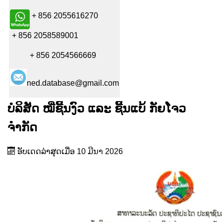
+ 856 2055616270
+ 856 2058589001
+ 856 2054566669
ned.database@gmail.com
ບໍລິສັດ ໝີ່ຊີ້ນງົວ ແລະ ຊີ້ນແບ້ ກັຍໂຈວ
ຈຳກັດ
ອັບເດດລ່າສຸດເມື່ອ 10 ມີນາ 2026