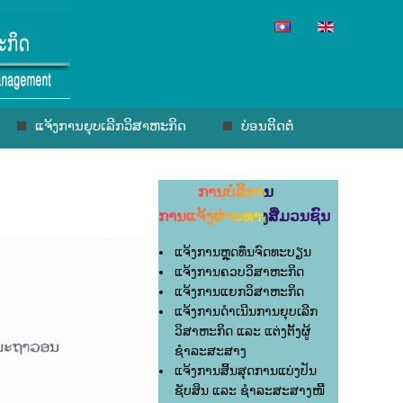
ແຈ້ງການຍຸບເລີກວິສາຫະກິດ
ບ່ອນຕິດຕໍ່
ການບໍລິການ
ການແຈ້ງຜ່ານທາງສື່ມວນຊົນ
ແຈ້ງການຫຼຸດທຶນຈົດທະບຽນ
ແຈ້ງການຄວບວິສາຫະກິດ
ແຈ້ງການແຍກວິສາຫະກິດ
ແຈ້ງການດຳເນີນການຍຸບເລີກ
ວິສາຫະກິດ ແລະ ແຕ່ງຕັ້ງຜູ້
ຊຳລະສະສາງ
ແຈ້ງການສິ້ນສຸດການແບ່ງປັນ
ຊັບສິນ ແລະ ຊຳລະສະສາງໜີ້