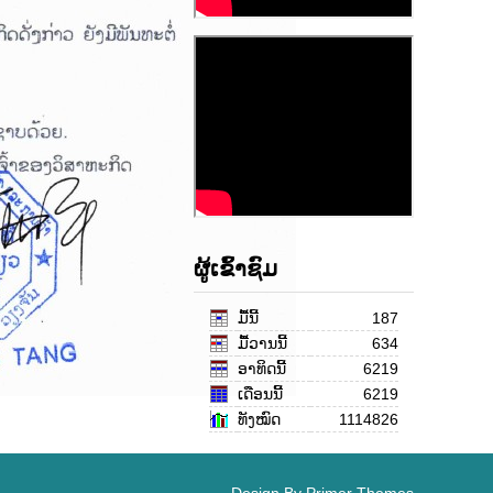
ຜູ້ເຂົ້າຊົມ
ມື້ນີ້
187
ມື້ວານນີ້
634
ອາທິດນີ້
6219
ເດືອນ​ນີ້
6219
ທັງໝົດ
1114826