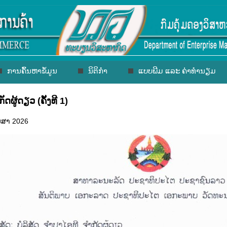
ການຄົ້ນຫາຂໍ້ມູນ
ນິຕິກຳ
ແບບພີມ ແລະ ຄ່າທຳນຽມ
ັດຜູ້ດຽວ (ຄັ້ງທີ 1)
ເມສາ 2026