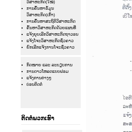
ວິສາຫະກິດ(ໃໝ່)
ການຄົ້ນຫາຂໍ້ມູນ
ວິສາຫະກິດ(ເກົ່າ)
ການຄົ້ນຫາສະຖິຕິວິສາຫະກິດ
ຄົ້ນຫາວິສາຫະກິດດ້ວຍແຜນທີ່
ແຈ້ງຍຸບເລີກວິສາຫະກິດຖາວອນ
ແຈ້ງໂຈະວິສາຫະກິດຊົ່ວຄາວ
ຍົກເລີກແຈ້ງການໂຈະຊົ່ວຄາວ
ກົດໜາຍ ແລະ ລະບຽບການ
ການດາວໂຫລດແບບຟອມ
ແຈ້ງ​ການ​ຕ່າງໆ
ບ່ອນຕິດຕໍ່
ຕິດຕໍ່ພວກເຮົາ