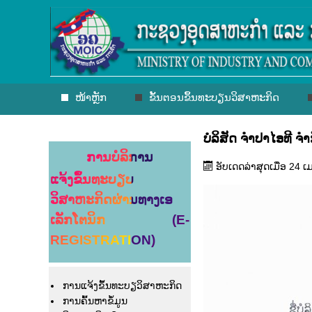
ໜ້າຫຼັກ
ຂັ້ນຕອນຂຶ້ນທະບຽນວິສາຫະກິດ
ບໍລິສັດ ຈຳປາໄອທີ ຈຳກ
ການບໍລິການ
ອັບເດດລ່າສຸດເມື່ອ 24 
ແຈ້ງຂຶ້ນທະບຽບ
ວິສາຫະກິດຜ່ານທາງເອ
ເລັກໂຕນິກ (E-
REGISTRATION)
ການແຈ້ງຂຶ້ນທະບຽວິສາຫະກິດ
ການຄົ້ນຫາຂໍ້ມູນ