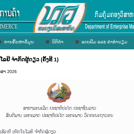
ການຄົ້ນຫາຂໍ້ມູນ
ນິຕິກຳ
ແບບພີມ ແລະ ຄ່າທຳນຽມ
ໂລຍີ ຈຳກັດຜູ້ດຽວ (ຄັ້ງທີ 1)
ເມສາ 2026