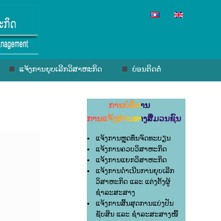
ແຈ້ງການຍຸບເລີກວິສາຫະກິດ
ບ່ອນຕິດຕໍ່
ການບໍລິການ
ການແຈ້ງຜ່ານທາງສື່ມວນຊົນ
ແຈ້ງການຫຼຸດທຶນຈົດທະບຽນ
ແຈ້ງການຄວບວິສາຫະກິດ
ແຈ້ງການແຍກວິສາຫະກິດ
ແຈ້ງການດຳເນີນການຍຸບເລີກ
ວິສາຫະກິດ ແລະ ແຕ່ງຕັ້ງຜູ້
ຊຳລະສະສາງ
ແຈ້ງການສິ້ນສຸດການແບ່ງປັນ
ຊັບສິນ ແລະ ຊຳລະສະສາງໜີ້