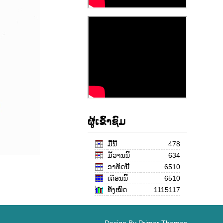
ຜູ້ເຂົ້າຊົມ
ມື້ນີ້
478
ມື້ວານນີ້
634
ອາທິດນີ້
6510
ເດືອນ​ນີ້
6510
ທັງໝົດ
1115117