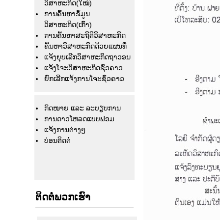
ວິສາຫະກິດ(ໃໝ່)
ການຄົ້ນຫາຂໍ້ມູນ
ວິສາຫະກິດ(ເກົ່າ)
ການຄົ້ນຫາສະຖິຕິວິສາຫະກິດ
ຄົ້ນຫາວິສາຫະກິດດ້ວຍແຜນທີ່
ແຈ້ງຍຸບເລີກວິສາຫະກິດຖາວອນ
ແຈ້ງໂຈະວິສາຫະກິດຊົ່ວຄາວ
ຍົກເລີກແຈ້ງການໂຈະຊົ່ວຄາວ
ກົດໜາຍ ແລະ ລະບຽບການ
ການດາວໂຫລດແບບຟອມ
ແຈ້ງ​ການ​ຕ່າງໆ
ບ່ອນຕິດຕໍ່
ຕິດຕໍ່ພວກເຮົາ