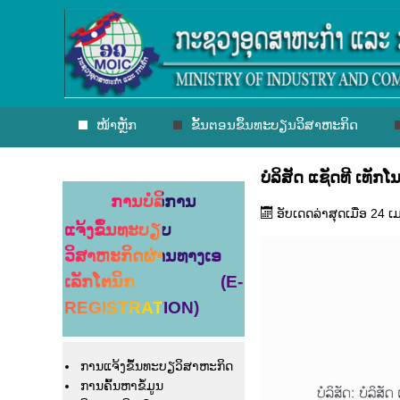
ໜ້າຫຼັກ
ຂັ້ນຕອນຂຶ້ນທະບຽນວິສາຫະກິດ
ບໍລິສັດ ແຊັດທີ ເທັກໂນ
ການບໍລິການ
ອັບເດດລ່າສຸດເມື່ອ 24 
ແຈ້ງຂຶ້ນທະບຽບ
ວິສາຫະກິດຜ່ານທາງເອ
ເລັກໂຕນິກ (E-
REGISTRATION)
ການແຈ້ງຂຶ້ນທະບຽວິສາຫະກິດ
ການຄົ້ນຫາຂໍ້ມູນ