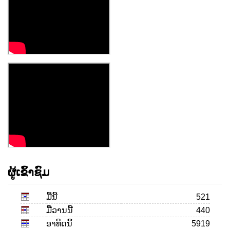
ຜູ້ເຂົ້າຊົມ
ມື້ນີ້
521
ມື້ວານນີ້
440
ອາທິດນີ້
5919