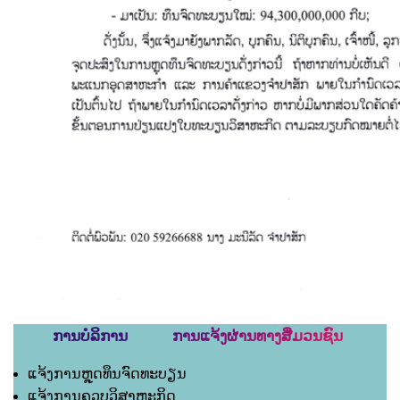
ການບໍລິການ ການແຈ້ງຜ່ານທາງສື່ມວນຊົນ
ແຈ້ງການຫຼຸດທຶນຈົດທະບຽນ
ແຈ້ງການຄວບວິສາຫະກິດ