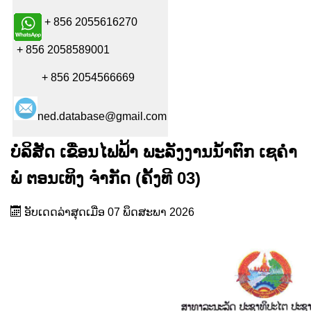
+ 856 2055616270
+ 856 2058589001
+ 856 2054566669
ned.database@gmail.com
ບໍລິສັດ ເຂື່ອນໄຟຟ້າ ພະລັງງານນໍ້າຕົກ ເຊຄໍາ
ພໍ ຕອນເທິງ ຈຳກັດ (ຄັ້ງທີ 03)
ອັບເດດລ່າສຸດເມື່ອ 07 ພຶດສະພາ 2026