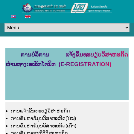
ການບໍລິການ ແຈ້ງຂຶ້ນທະບຽບວິສາຫະກິດ
ຜ່ານທາງເອເລັກໂຕນິກ (E-REGISTRATION)
ການແຈ້ງຂຶ້ນທະບຽວິສາຫະກິດ
ການຄົ້ນຫາຂໍ້ມູນວິສາຫະກິດ(ໃໝ່)
ການຄົ້ນຫາຂໍ້ມູນວິສາຫະກິດ(ເກົ່າ)
ການຄົ້ນຫາສະຖິຕິວິສາຫະກິດ