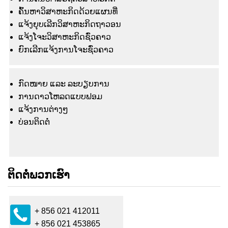
ຄົ້ນຫາວິສາຫະກິດດ້ວຍແຜນທີ່
ແຈ້ງຍຸບເລີກວິສາຫະກິດຖາວອນ
ແຈ້ງໂຈະວິສາຫະກິດຊົ່ວຄາວ
ຍົກເລີກແຈ້ງການໂຈະຊົ່ວຄາວ
ກົດໜາຍ ແລະ ລະບຽບການ
ການດາວໂຫລດແບບຟອມ
ແຈ້ງ​ການ​ຕ່າງໆ
ບ່ອນຕິດຕໍ່
ຕິດຕໍ່ພວກເຮົາ
+ 856 021 412011
+ 856 021 453865