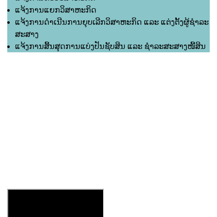
ແຈ້ງການແຍກວິສາຫະກິດ
ແຈ້ງການດຳເນີນການຍຸບເລີກວິສາຫະກິດ ແລະ ແຕ່ງຕັ້ງຜູ້ຊຳລະ
ສະສາງ
ແຈ້ງການສິ້ນສຸດການແບ່ງປັນຊັບສິນ ແລະ ຊຳລະສະສາງໜີ້ສິນ