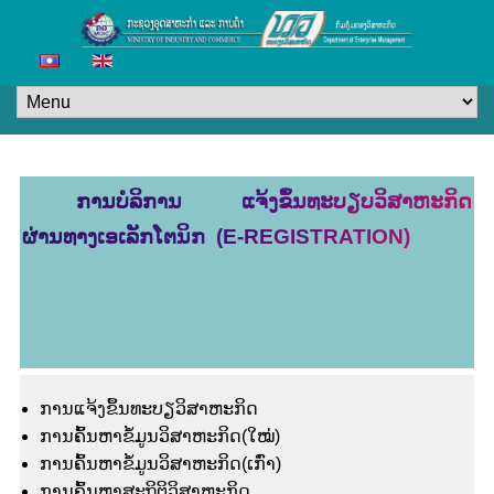
ການບໍລິການ ແຈ້ງຂຶ້ນທະບຽບວິສາຫະກິດ
ຜ່ານທາງເອເລັກໂຕນິກ (E-REGISTRATION)
ການແຈ້ງຂຶ້ນທະບຽວິສາຫະກິດ
ການຄົ້ນຫາຂໍ້ມູນວິສາຫະກິດ(ໃໝ່)
ການຄົ້ນຫາຂໍ້ມູນວິສາຫະກິດ(ເກົ່າ)
ການຄົ້ນຫາສະຖິຕິວິສາຫະກິດ