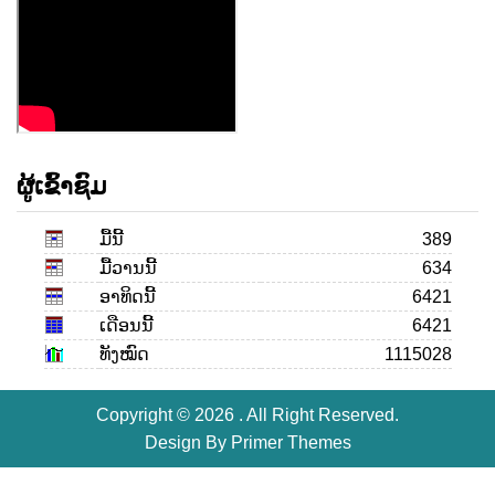
ຜູ້ເຂົ້າຊົມ
ມື້ນີ້
389
ມື້ວານນີ້
634
ອາທິດນີ້
6421
ເດືອນ​ນີ້
6421
ທັງໝົດ
1115028
Copyright © 2026 . All Right Reserved.
Design By
Primer Themes