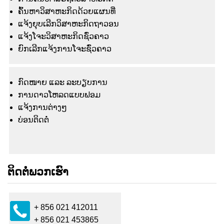
ຄົ້ນຫາວິສາຫະກິດດ້ວຍແຜນທີ່
ແຈ້ງຍຸບເລີກວິສາຫະກິດຖາວອນ
ແຈ້ງໂຈະວິສາຫະກິດຊົ່ວຄາວ
ຍົກເລີກແຈ້ງການໂຈະຊົ່ວຄາວ
ກົດໜາຍ ແລະ ລະບຽບການ
ການດາວໂຫລດແບບຟອມ
ແຈ້ງ​ການ​ຕ່າງໆ
ບ່ອນຕິດຕໍ່
ຕິດຕໍ່ພວກເຮົາ
+ 856 021 412011
+ 856 021 453865