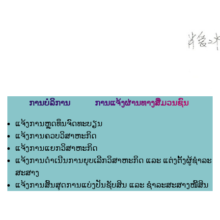
ການບໍລິການ ການແຈ້ງຜ່ານທາງສື່ມວນຊົນ
ແຈ້ງການຫຼຸດທຶນຈົດທະບຽນ
ແຈ້ງການຄວບວິສາຫະກິດ
ແຈ້ງການແຍກວິສາຫະກິດ
ແຈ້ງການດຳເນີນການຍຸບເລີກວິສາຫະກິດ ແລະ ແຕ່ງຕັ້ງຜູ້ຊຳລະ
ສະສາງ
ແຈ້ງການສິ້ນສຸດການແບ່ງປັນຊັບສິນ ແລະ ຊຳລະສະສາງໜີ້ສິນ