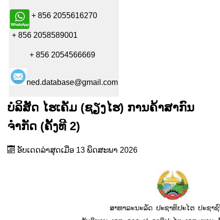
+ 856 2055616270
+ 856 2058589001
+ 856 2054566669
ned.database@gmail.com
ບໍລິສັດ ໄຮເຄັມ (ຊຽງໄຮ) ການຄ້າສາກົນ
ຈຳກັດ (ຄັ້ງທີ 2)
ອັບເດດລ່າສຸດເມື່ອ 13 ພຶດສະພາ 2026