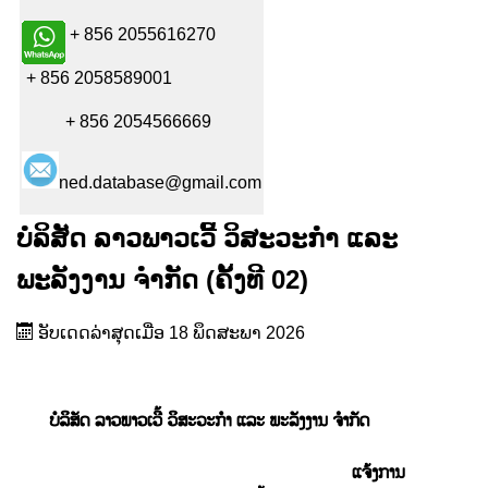
+ 856 2055616270
+ 856 2058589001
+ 856 2054566669
ned.database@gmail.com
ບໍລິສັດ ລາວພາວເວີ້ ວິສະວະກຳ ແລະ
ພະລັງງານ ຈຳກັດ (ຄັ້ງທີ 02)
ອັບເດດລ່າສຸດເມື່ອ 18 ພຶດສະພາ 2026