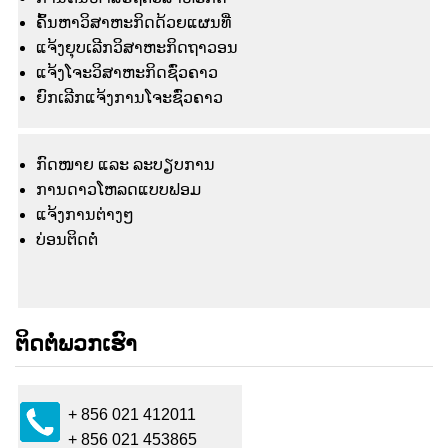
ຄົ້ນຫາວິສາຫະກິດດ້ວຍແຜນທີ່
ແຈ້ງຍຸບເລີກວິສາຫະກິດຖາວອນ
ແຈ້ງໂຈະວິສາຫະກິດຊົ່ວຄາວ
ຍົກເລີກແຈ້ງການໂຈະຊົ່ວຄາວ
ກົດໜາຍ ແລະ ລະບຽບການ
ການດາວໂຫລດແບບຟອມ
ແຈ້ງ​ການ​ຕ່າງໆ
ບ່ອນຕິດຕໍ່
ຕິດຕໍ່ພວກເຮົາ
+ 856 021 412011
+ 856 021 453865