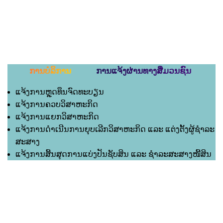
ການບໍລິການ ການແຈ້ງຜ່ານທາງສື່ມວນຊົນ
ແຈ້ງການຫຼຸດທຶນຈົດທະບຽນ
ແຈ້ງການຄວບວິສາຫະກິດ
ແຈ້ງການແຍກວິສາຫະກິດ
ແຈ້ງການດຳເນີນການຍຸບເລີກວິສາຫະກິດ ແລະ ແຕ່ງຕັ້ງຜູ້ຊຳລະ
ສະສາງ
ແຈ້ງການສິ້ນສຸດການແບ່ງປັນຊັບສິນ ແລະ ຊຳລະສະສາງໜີ້ສິນ