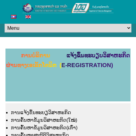
ການບໍລິການ ແຈ້ງຂຶ້ນທະບຽບວິສາຫະກິດ
ຜ່ານທາງເອເລັກໂຕນິກ (E-REGISTRATION)
ການແຈ້ງຂຶ້ນທະບຽວິສາຫະກິດ
ການຄົ້ນຫາຂໍ້ມູນວິສາຫະກິດ(ໃໝ່)
ການຄົ້ນຫາຂໍ້ມູນວິສາຫະກິດ(ເກົ່າ)
ການຄົ້ນຫາສະຖິຕິວິສາຫະກິດ