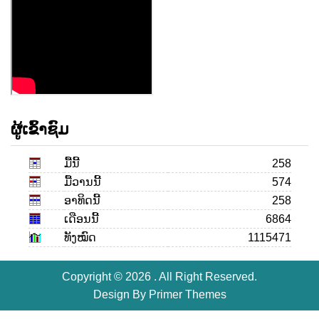
ຜູ້ເຂົ້າຊົມ
ມື້ນີ້
258
ມື້ວານນີ້
574
ອາທິດນີ້
258
ເດືອນ​ນີ້
6864
ທັງໝົດ
1115471
Copyright © 2026 . All Right Reserved.
Design By
Primer Themes