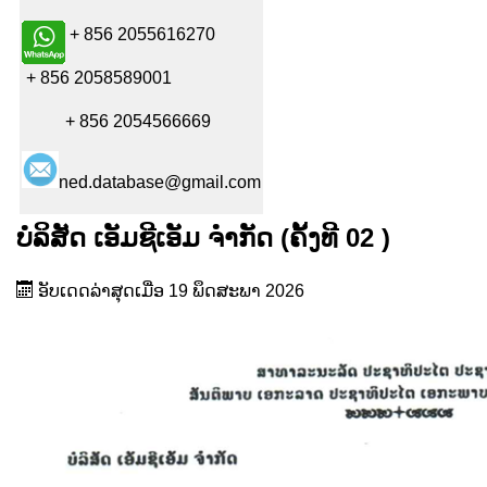
+ 856 2055616270
+ 856 2058589001
+ 856 2054566669
ned.database@gmail.com
ບໍລິສັດ ເອັມຊີເອັມ ຈຳກັດ (ຄັ້ງທີ 02 )
ອັບເດດລ່າສຸດເມື່ອ 19 ພຶດສະພາ 2026