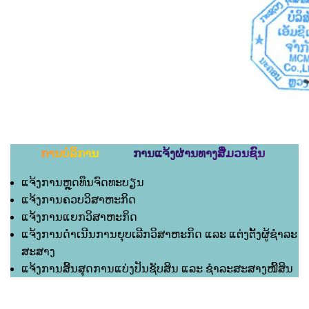
ການບໍລິການ ການແຈ້ງຜ່ານທາງສື່ມວນຊົນ
ແຈ້ງການຫຼຸດທຶນຈົດທະບຽນ
ແຈ້ງການຄວບວິສາຫະກິດ
ແຈ້ງການແຍກວິສາຫະກິດ
ແຈ້ງການດຳເນີນການຍຸບເລີກວິສາຫະກິດ ແລະ ແຕ່ງຕັ້ງຜູ້ຊຳລະ
ສະສາງ
ແຈ້ງການສິ້ນສຸດການແບ່ງປັນຊັບສິນ ແລະ ຊຳລະສະສາງໜີ້ສິນ