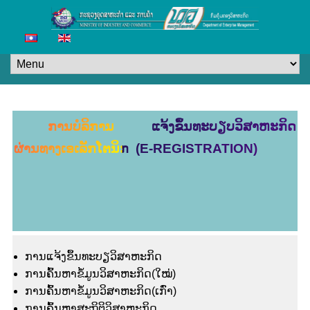
ການບໍລິການ ແຈ້ງຂຶ້ນທະບຽບວິສາຫະກິດ
ຜ່ານທາງເອເລັກໂຕນິກ (E-REGISTRATION)
ການແຈ້ງຂຶ້ນທະບຽວິສາຫະກິດ
ການຄົ້ນຫາຂໍ້ມູນວິສາຫະກິດ(ໃໝ່)
ການຄົ້ນຫາຂໍ້ມູນວິສາຫະກິດ(ເກົ່າ)
ການຄົ້ນຫາສະຖິຕິວິສາຫະກິດ