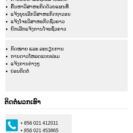
ຄົ້ນຫາວິສາຫະກິດດ້ວຍແຜນທີ່
ແຈ້ງຍຸບເລີກວິສາຫະກິດຖາວອນ
ແຈ້ງໂຈະວິສາຫະກິດຊົ່ວຄາວ
ຍົກເລີກແຈ້ງການໂຈະຊົ່ວຄາວ
ກົດໜາຍ ແລະ ລະບຽບການ
ການດາວໂຫລດແບບຟອມ
ແຈ້ງ​ການ​ຕ່າງໆ
ບ່ອນຕິດຕໍ່
ຕິດຕໍ່ພວກເຮົາ
+ 856 021 412011
+ 856 021 453865