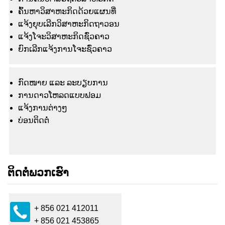
ຄົ້ນຫາວິສາຫະກິດດ້ວຍແຜນທີ່
ແຈ້ງຍຸບເລີກວິສາຫະກິດຖາວອນ
ແຈ້ງໂຈະວິສາຫະກິດຊົ່ວຄາວ
ຍົກເລີກແຈ້ງການໂຈະຊົ່ວຄາວ
ກົດໜາຍ ແລະ ລະບຽບການ
ການດາວໂຫລດແບບຟອມ
ແຈ້ງ​ການ​ຕ່າງໆ
ບ່ອນຕິດຕໍ່
ຕິດຕໍ່ພວກເຮົາ
+ 856 021 412011
+ 856 021 453865