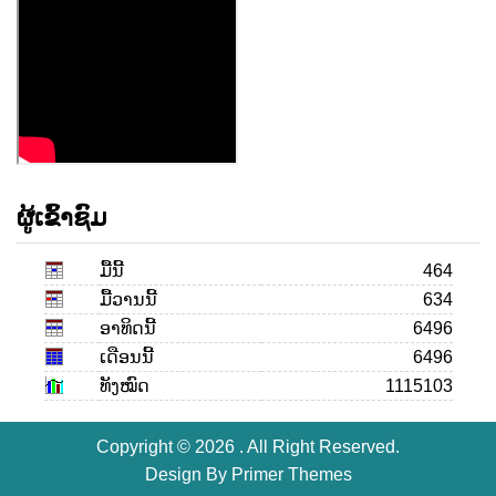
ຜູ້ເຂົ້າຊົມ
ມື້ນີ້
464
ມື້ວານນີ້
634
ອາທິດນີ້
6496
ເດືອນ​ນີ້
6496
ທັງໝົດ
1115103
Copyright © 2026 . All Right Reserved.
Design By
Primer Themes