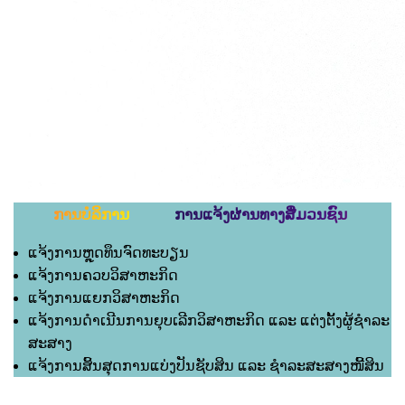
ການບໍລິການ ການແຈ້ງຜ່ານທາງສື່ມວນຊົນ
ແຈ້ງການຫຼຸດທຶນຈົດທະບຽນ
ແຈ້ງການຄວບວິສາຫະກິດ
ແຈ້ງການແຍກວິສາຫະກິດ
ແຈ້ງການດຳເນີນການຍຸບເລີກວິສາຫະກິດ ແລະ ແຕ່ງຕັ້ງຜູ້ຊຳລະ
ສະສາງ
ແຈ້ງການສິ້ນສຸດການແບ່ງປັນຊັບສິນ ແລະ ຊຳລະສະສາງໜີ້ສິນ