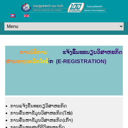
ການບໍລິການ ແຈ້ງຂຶ້ນທະບຽບວິສາຫະກິດ
ຜ່ານທາງເອເລັກໂຕນິກ (E-REGISTRATION)
ການແຈ້ງຂຶ້ນທະບຽວິສາຫະກິດ
ການຄົ້ນຫາຂໍ້ມູນວິສາຫະກິດ(ໃໝ່)
ການຄົ້ນຫາຂໍ້ມູນວິສາຫະກິດ(ເກົ່າ)
ການຄົ້ນຫາສະຖິຕິວິສາຫະກິດ