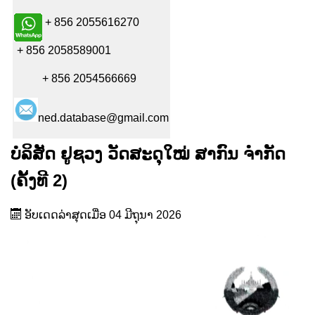
+ 856 2055616270
+ 856 2058589001
+ 856 2054566669
ned.database@gmail.com
ບໍລິສັດ ຢູຊວງ ວັດສະດຸໃໝ່ ສາກົນ ຈຳກັດ
(ຄັ້ງທີ 2)
ອັບເດດລ່າສຸດເມື່ອ 04 ມີຖຸນາ 2026